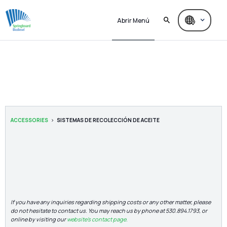
Abrir Menú
No items found.
>
ACCESSORIES
SISTEMAS DE RECOLECCIÓN DE ACEITE
If you have any inquiries regarding shipping costs or any other matter, please
do not hesitate to contact us. You may reach us by phone at 530.894.1793, or
online by visiting our
website's contact page.