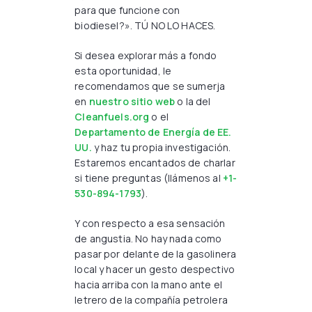
para que funcione con
biodiesel?». TÚ NO LO HACES.
Si desea explorar más a fondo
esta oportunidad, le
recomendamos que se sumerja
en
nuestro sitio web
o la del
Cleanfuels.org
o el
Departamento de Energía de EE.
UU.
y haz tu propia investigación.
Estaremos encantados de charlar
si tiene preguntas (llámenos al
+1-
530-894-1793
).
Y con respecto a esa sensación
de angustia. No hay nada como
pasar por delante de la gasolinera
local y hacer un gesto despectivo
hacia arriba con la mano ante el
letrero de la compañía petrolera