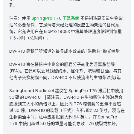
列。
注意：使用
SpringPro T76 干洗系统
不是制造高质量生物柴
油的必要条件；它是清洁未经处理的反应生物柴油的替代系
统，它允许用户在 BioPro 190EX 中将其处理速度缩短到每批
11.5 小时（总时间）。
DW-R10 是我们所知道的最具成本效益的 “滞后柱” 抛光树脂。
DW-R10 旨在将铅柱中剩余的肥皂分子转化为游离脂肪酸
(FFA)。它还可以去除残留的水、催化剂、肥皂和甘油。与其
他离子交换树脂不同，DW-R10 不应使流出的生物柴油变暗。
Springboard Biodiesel 建议在 SpringPro T76 滞后栏中使用
50 磅的 DW-R10。[请注意，DW-R10 在生物柴油中浸泡后会
膨胀到其大小的两倍以上，因此向 T76 塔装载的重量不要超
过 50 磅。DW-R10 的装载（干式）应不超过 23 英寸，浸泡在
生物柴油中时，柱中应膨胀到大约 64 英寸。在 SpringPro
T76 中使用超过 50 磅的重量可能会导致 T76 破裂或损坏。