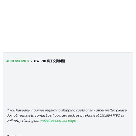
No items found.
>
ACCESSORIES
DW-R10 离子交换树脂
If you have any inquiries regarding shipping costs or any other matter, please
do not hesitate to contact us. You may reach us by phone at 530.894.1793, or
online by visiting our
website's contact page.