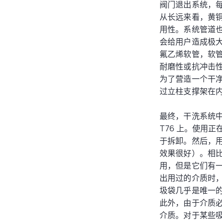
阀门退出系统，
从长远来看，黄铜和
用性。系统管道
会给用户造成极大的
氟乙烯软管，软管
耐磨性或抗冲击
为了营造一个干净
过立柱支撑架在
最终，干洗系统中
T76 上。使用正
于拆卸。然后，
效果很好）。相
用，但是它们有
出用过的介质时
圾袋几乎是唯一
此外，由于介质必
介质。对于某些