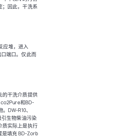
症；因此，干洗系
出反应堆，进入
开出口端口。仅此而
先的干洗介质提供
co2Pure和BD-
。DW-R10、
方式吸引生物柴油污染
介质实际上是执行
填充 BD-Zorb