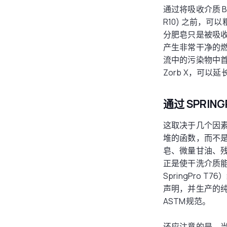
通过将吸收介质 B
R10) 之前，
分肥皂只是被吸
产生非常干净的燃
流中的污染物中首
Zorb X，可
通过 SPRIN
这取决于几个因
堆的函数，而不
皂、微量甘油、
正是使干洗介质
SpringPro 
声明，并生产的
ASTM规范。
还应注意的是，