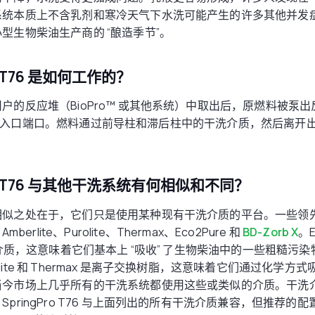
系统本质上不含乳剂和寒冷天气下水洗可能产生的许多其他并发
型生物柴油生产商的 “酿造季节”。
O T76 是如何工作的？
户的反应堆（BioPro™ 或其他系统）中取出后，原燃料被泵
o T76的入口端口。燃料通过前导柱和滞后柱中的干洗介质，然后离
RO T76 与其他干洗系统有何相似和不同？
相似之处在于，它们只是使用某种现有干洗介质的平台。一些领
Amberlite、Purolite、Thermax、Eco2Pure 和
BD-Zorb X
。E
性介质，这意味着它们基本上 “吸收” 了生物柴油中的一些粗糙污染物
Purolite 和 Thermax 是离子交换树脂，这意味着它们通过化学
当今市场上几乎所有的干洗系统都使用这些或类似的介质。干洗
pringPro T76 与上面列出的所有干洗介质兼容，但推荐的配置是