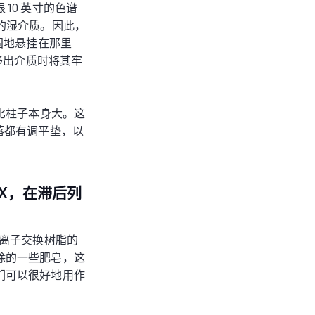
10 英寸的色谱
磅的湿介质。因此，
牢固地悬挂在那里
移出介质时将其牢
比柱子本身大。这
角落都有调平垫，以
B X，在滞后列
离子交换树脂的
除的一些肥皂，这
们可以很好地用作