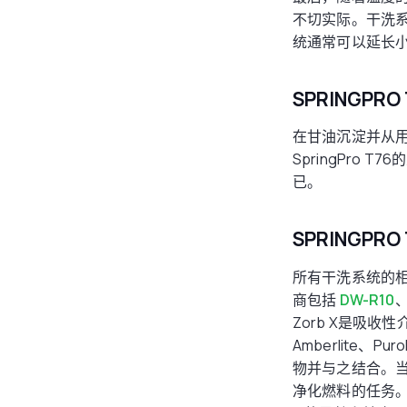
不切实际。干洗
统通常可以延长小
SPRINGPR
在甘油沉淀并从用
SpringPr
已。
SPRINGP
所有干洗系统的
商包括
DW-R10
、
Zorb X是吸收
Amberlite、
物并与之结合。
净化燃料的任务。S