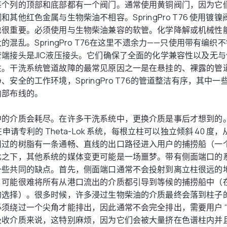
每个列的顶部和底部都有一个阀门。通常使用黄铜阀门，因为它
其他红色金属与生物柴油不相容。SpringPro T76 使用镀
也很重要。必须使用与生物柴油兼容的软管。化学降解或机械性
混乱。SpringPro T76在这里不遗余力——只使用带有编织
端接头是JIC液压接头。它们确保了全面的化学兼容性以及无
性。干洗系统管道故障的最常见原因之一是在悬挂的、裸露的管
、安全的工作环境，SpringPro T76的管道整洁有序，其中
内部布线的。
的介质会耗尽。在许多干洗系统中，更换介质是事后才想到的。不在 
在申请专利的 Theta-Lok 系统，每根立柱可以独立倾斜 40 
用过的树脂有一条通畅、直线的出口路径进入用户的捕捞船（一
比之下，其他系统的媒体变更可能是一场噩梦。带有侧面端口的
一些共同的缺点。首先，侧面端口通常不会投射到离立柱很远的
，可能很难将所有从港口流出的介质都引导到等候的捕捞船中（
的选择）。很多时候，许多浸过生物柴油的介质最终会落到柱子
须绕过一个尖角才能排出，因此通常不会完全排出，需要用户 “
吸收介质来说，这特别麻烦，因为它们会被大量挤在色谱柱内并