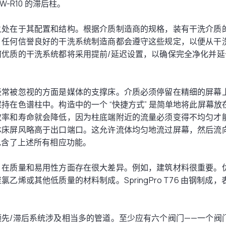
W-R10 的滞后柱。
之处在于其配置和结构。根据介质制造商的规格，装有干洗介质
。任何信誉良好的干洗系统制造商都会遵守这些规定，以便从干
何优质的干洗系统都将采用提前/延迟设置，以确保完全净化并延
经常被忽视的方面是媒体的支撑床。介质必须停留在精细的屏幕
持在色谱柱中。构造中的一个 “快捷方式” 是简单地将此屏幕
效率和寿命就会降低，因为柱底端附近的流量必须变得不均匀才
体床屏风略高于出口端口。这允许流体均匀地流过屏幕，然后流
T76 包含了上述所有相应功能。
，在质量和易用性方面存在很大差异。例如，建筑材料很重要。
乙烯或其他低质量的材料制成。SpringPro T76 由钢制成
领先/滞后系统涉及相当多的管道。至少应有六个阀门——一个阀