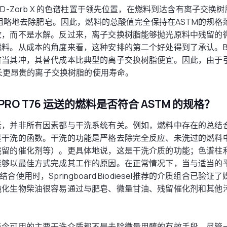
D-Zorb X 的色谱柱置于领先位置，在燃料到达含有离子交换树脂
可以粗略地去除肥皂。因此，燃料的总酸值完全保持在ASTM的规
收，而不是水解。反过来，离子交换树脂能够抛光原料中残留的
料。从成本的角度来看，这种安排的第二个好处得到了承认。BD-
当其冲，其替代成本比典型的离子交换树脂便宜。因此，由于引
以延长更昂贵的离子交换树脂的使用寿命。
GPRO T76 运送的燃料是否符合 ASTM 的规格？
素，并非所有因素都与干洗系统有关。例如，燃料中存在的总结
是干洗的函数。干洗的功能是严格去除完全反应、未洗过的燃料
残留的催化剂等）。更具体地说，这是干洗介质的功能；色谱柱
能够以最佳方式完成其工作的原因。在正常情况下，当与适当的
T76）结合使用时，Springboard Biodiesel推荐的介质组合已
纯化生物柴油很容易通过与肥皂、微量甘油、残留催化剂和其他
当今可用的主要干洗介质都不是去除微量甲醇的有效手段。尽管