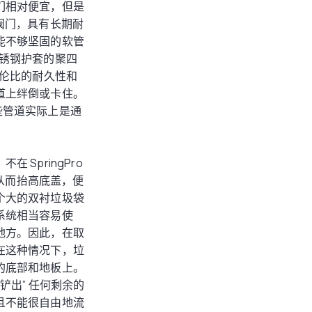
们相对便宜，但是
镍阀门，具有长期耐
能不够坚固的软管
不锈钢护套的聚四
与伦比的耐久性和
道上绊倒或卡住。
一些管道实际上是通
SpringPro
度，从而抬高底盖，便
个大的双衬垃圾袋
系统相当容易使
地方。因此，在取
在这种情况下，垃
的底部和地板上。
铲出” 任何剩余的
且不能很自由地流