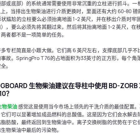
部或底部）的系统通常需要使用非常沉重的立柱进行抓斗。一根 
磅以上，当排出生物柴油进行介质更换时，里面还有大约 60-80 
0 磅形状尴尬的立柱要么必须抬离地面 1-2 英尺，并在移出介质时
），要么必须先将其翻过来，然后将其抬离地面 1-2 英尺，在
。两者都不是一项简单的任务。
多专栏简直是小题大做。它们高 6 英尺左右，支撑底部几乎不
故。SpringPro T76的占地面积为33英寸的正方形，每个
安全。
INGBOARD 生物柴油建议在导柱中使用 BD-ZOR
10？
生物柴油
感觉这是使用当今市场上领先的干洗介质的最佳配置。
，它们可以显著增加成品燃料的总酸值。这是因为它们会水解去
离脂肪酸，最终返回到生物柴油中。离子交换树脂的优势在于它
除生物柴油中最后的污染物。