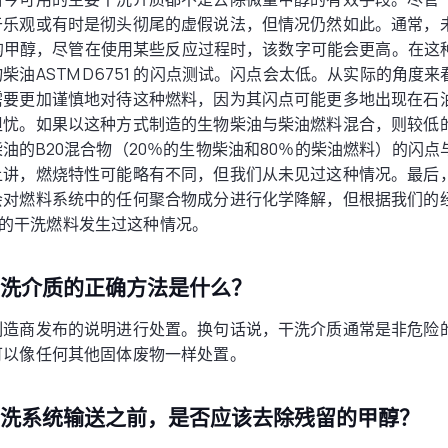
于乐观或有时是彻头彻尾的虚假说法，但情况仍然如此。通常，
5％的甲醇，尽管在使用某些反应过程时，该数字可能会更高。在
柴油ASTM D6751 的闪点测试。闪点会太低。从实际的角度
需要更加谨慎地对待这种燃料，因为其闪点可能更多地出现在石
担忧。如果以这种方式制造的生物柴油与柴油燃料混合，则较低
油的B20混合物（20％的生物柴油和80％的柴油燃料）的闪
上讲，燃烧特性可能略有不同，但我们从未见过这种情况。最后
会对燃料系统中的任何聚合物成分进行化学降解，但根据我们的
o制造的干洗燃料发生过这种情况。
干洗介质的正确方法是什么？
制造商发布的说明进行处置。换句话说，干洗介质通常是非危险
可以像任何其他固体废物一样处置。
干洗系统输送之前，是否应该去除残留的甲醇？