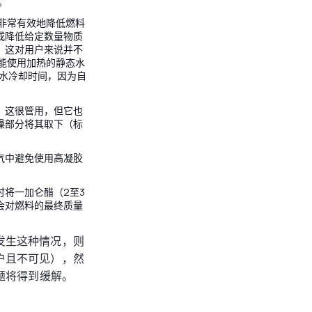
。
非常有效地降低燃料
或降低给定数量物质
，这对用户来说并不
可能使用加热的静态水
短水冷却时间，因为自
。这很管用，但它也
燥部分将其取下（标
气中避免使用高凝胶
将一加仑醋（2至3
会对燃料的最终质量
发生这种情况，则
户且不可见），然
题将得到缓解。