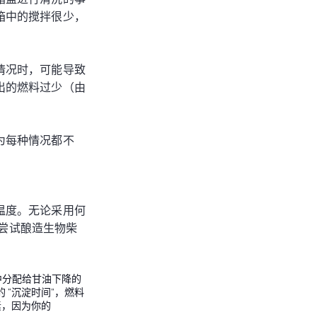
箱中的搅拌很少，
情况时，可能导致
出的燃料过少（由
为每种情况都不
温度。无论采用何
持尝试酿造生物柴
0中分配给甘油下降的
 “沉淀时间”，燃料
因素，因为你的