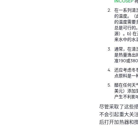
INCOSEP
将
在一系列清
的温度。（
的温度需要
总是可行的
源）。b) 
来水中的水温
通常，在清
是热量逸出
准190或3
还应考虑冬
点原料是一
醋在任何天
美元）添加
产生不利影
尽管采取了这些
不会引起重大关
后打开加热器和搅