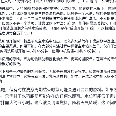
在大约 23 分钟内将甘油从生物柴油溶液中排出（！）。是的，太神奇了
洗过程中，大约95％的处理器容量被引入燃料中。如果这种水很冷，它将
此外，水的比热量几乎是生物柴油的两倍。比热是一个术语，指的是提高
多少热量。）而一个显而易见的解决方案是使用热水进行洗涤。不幸的是
。如果这不是一个选项，请尝试以下方法：a) 尽可能使用最温暖的水（
在开始清洗周期之前将水箱装满。（而不是在 “反应开始” 开始。）这将缩
度通常会高于 55° F
洗周期开始时，将盖子从主水箱中取出，以允许水蒸气在干燥周期中逸出
的主要渠道。如果可能，在大部分洗涤过程中保留主水箱的盖子，仅在干
80的清洗周期开始14小时45分钟，使用EX机洗涤4小时30分钟）。
季使用的原料，因为动物脂肪和氢化油会产生更高的凝胶点。在寒冷的天
种很好的做法。
气下都是一种廉价的乳剂保险，尤其是在寒冷的天气中。如果在洗涤开始时
到清洗容器中，这将有助于减少乳液形成的可能性。在洗涤水中加入醋不
响。
措施，但有时在洗涤周期结束时您可能会遇到混浊的燃料。如果
注。只需排干水箱底部可能存在的任何水即可。水位可能低于窗
拌器大约 6 小时。这应该会清理燃料，随着天气转暖，这个问