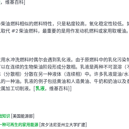
酸
，维基百科]
与柴油燃料相似的燃料特性，只是粘度较高，氧化稳定性较低。
取代 #2 柴油燃料，最重要的是用作发动机燃料或家用取暖油。
在用水冲洗燃料时偶尔会遇到乳化液。由于原燃料中的乳化污染
可以在连续的生物柴油阶段形成分散相。乳液是两种不可混溶（
体（分散相）分散在另一种液体（连续相）中。许多乳液是油/水
见的一种油。乳液的例子包括黄油和人造黄油、牛奶和奶油以及
属加工切削液。[
乳液
，维基百科}]
础知识
[美国能源部]
一种可再生的家用能源
[宾夕法尼亚州立大学扩建]