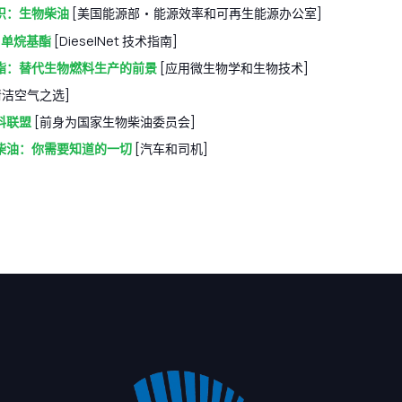
识：生物柴油
[美国能源部 • 能源效率和可再生能源办公室]
—单烷基酯
[DieselNet 技术指南]
酯：替代生物燃料生产的前景
[应用微生物学和生物技术]
清洁空气之选]
料联盟
[前身为国家生物柴油委员会]
柴油：你需要知道的一切
[汽车和司机]