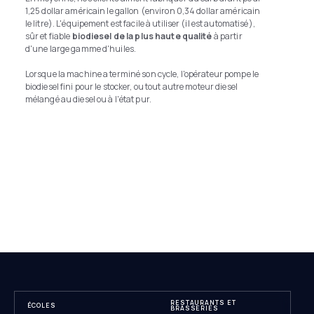
1,25 dollar américain le gallon (environ 0,34 dollar américain
le litre). L'équipement est facile à utiliser (il est automatisé),
sûr et fiable
biodiesel de la plus haute qualité
à partir
d'une large gamme d'huiles.
Lorsque la machine a terminé son cycle, l'opérateur pompe le
biodiesel fini pour le stocker, ou tout autre moteur diesel
mélangé au diesel ou à l'état pur.
RESTAURANTS ET
ÉCOLES
BRASSERIES