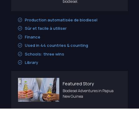
biodiesel.
Production automatisée de biodiesel
Sûr et facile à utiliser
Finance
Used in 44 countries & counting
Schools: three wins
Library
Featured Story
Biodiesel Adventures in Papua
New Guinea