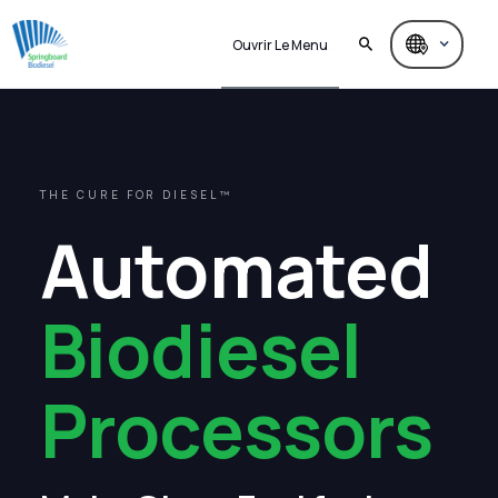
Ouvrir Le Menu
THE CURE FOR DIESEL™
Automated
Biodiesel
Processors