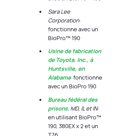
Sara Lee
Corporation
:
fonctionne avec un
BioPro™ 190
Usine de fabrication
de Toyota, Inc., à
Huntsville, en
Alabama
: fonctionne
avec un BioPro 190
Bureau fédéral des
prisons
,
MD, IL et IN
:
en utilisant BioPro™
190, 380EX x 2 et un
T76