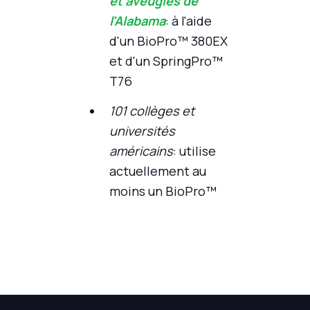
et aveugles de
l'Alabama
: à l'aide
d'un BioPro™ 380EX
et d'un SpringPro™
T76
101 collèges et
universités
américains
: utilise
actuellement au
moins un BioPro™