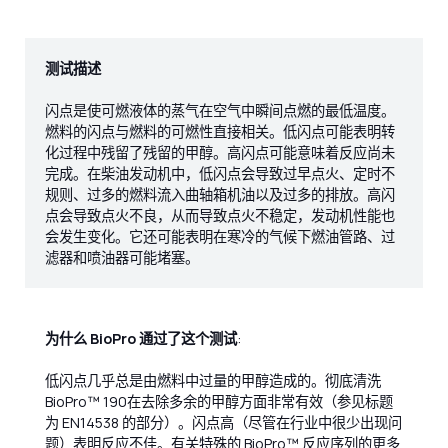
测试描述
闪点是使可燃液体的蒸气在空气中瞬间点燃的最低温度。
燃料的闪点与燃料的可燃性直接相关。低闪点可能表明转
化过程中残留了残留的甲醇。高闪点可能意味着反应尚未
完成。在柴油发动机中，低闪点会导致过早点火、定时不
规则、过多的燃料流入曲轴箱机油以及过多的排放。高闪
点会导致点火不良，从而导致点火不稳定，发动机性能也
会发生变化。它还可能表明在寒冷的气候下燃油管路、过
滤器和喷油器可能堵塞。
为什么 BioPro 通过了这个测试
:
低闪点几乎总是由燃料中过量的甲醇造成的。彻底清洗
BioPro™ 190在去除多余的甲醇方面非常有效（参见标题
为 EN14538 的部分）。闪点高（尽管在行业中很少出现问
题）表明反应不佳。有关特殊的 BioPro™ 反应序列的更多