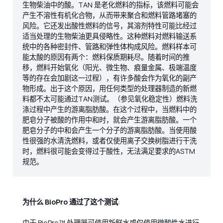
生物柴油中的酸。TAN 是老化燃料的指标，该燃料可能会
产生不溶性有机化合物，从而带来聚合和燃料管路堵塞的
风险。它还发出酸性燃料的信号，其溶剂特性可能比经过
适当处理的生物柴油更具侵略性。这种燃料对燃料输送系
统中的各种密封件、管路和弹性体构成风险。燃料样本可
能太酸的原因有两个：燃料保质期耗尽。随着时间的推
移，燃料开始氧化（阳光、微生物、痕量金属、极端温度
等的存在会加剧这一过程），有许多酸会作为氧化的副产
物形成。出于这个原因，用任何类型的处理器制造的新燃
料都不太可能通过TAN测试。（参见氧化稳定性）燃料洗
涤过程中产生的游离脂肪酸。在这个过程中，当燃料中的
肥皂分子被酸的作用中和时，就会产生游离脂肪酸。一个
肥皂分子的中和会产生一个分子的游离脂肪酸。当使用酸
性很强的水清洗燃料，或者仅使用离子交换树脂进行干洗
时，燃料很可能会变得过于酸性，无法满足要求的ASTM
规范。
为什么 BioPro 通过了这个测试
:
由于 BioPro™ 处理器可使用新鲜水或仅使用微酸性水进行