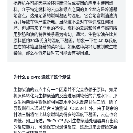
搅拌机在可能因寒冷环境而混浊或凝固的应用中使用燃
料。介于特定燃料的云点和倾点之间的某个地方是冷滤器
堵塞点。这是足够的燃料凝固的温度，它会堵塞燃油滤清
器并导致车辆严重断电。虽然这不会对车辆造成任何损
坏，但却带来了严重的不便。燃料的云层和倾点与燃料所
用脂肪和油的特性关系最为密切。通常，生物柴油在比其
原料低约30华氏度的温度下凝固。想象一下在 40 华氏度
左右的冰箱里凝结的菜籽油。如果这种菜籽油被制成生物
柴油，那么在低年级时它可能会有凝固点。
为什么 BioPro 通过了这个测试
:
生物柴油的云点中有一个因素并不完全依赖于原料。如果
将原料转化为生物柴油的反应进展到较低的完成水平，那
么生物柴油中将保留相当高水平的未反应甘油三酯。除了
导致燃料未通过结合甘油测试（D6584）外，由于剩余的
甘油三酯将在比其余燃料高得多的温度下凝固，云点也会
降低。如上所述，BioPro™ 系列生物柴油处理器具有出色
的反应能力，可确保实现最佳反应。这反过来会使给定原