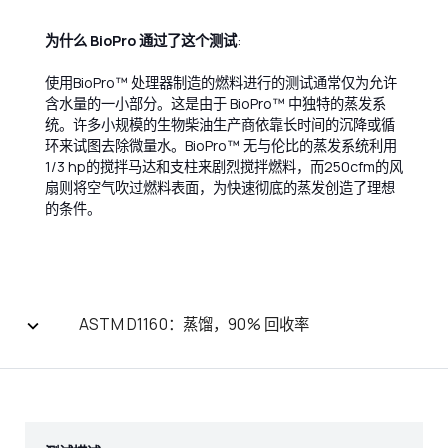
为什么 BioPro 通过了这个测试
:
使用BioPro™ 处理器制造的燃料进行的测试通常仅为允许
含水量的一小部分。这是由于 BioPro™ 中独特的蒸发系
统。许多小规模的生物柴油生产商依靠长时间的沉降或循
环来试图去除微量水。BioPro™ 无与伦比的蒸发系统利用
1/3 hp的搅拌马达和支柱来剧烈搅拌燃料，而250cfm的风
扇则将空气吹过燃料表面，为快速彻底的蒸发创造了理想
的条件。
ASTM D1160：蒸馏，90% 回收率