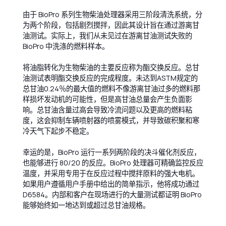
由于 BioPro 系列生物柴油处理器采用三阶段清洗系统，分
为两个阶段，包括剧烈搅拌，因此其设计旨在通过游离甘
油测试。实际上，我们从未见过在游离甘油测试失败的
BioPro 中洗涤的燃料样本。
将油脂转化为生物柴油的主要反应称为酯交换反应。总甘
油测试表明酯交换反应的完成程度。未达到ASTM规定的
总甘油0.24％的最大值的燃料不像游离甘油过多的燃料那
样损坏发动机的可能性，但是高甘油总量会产生负面影
响。总甘油含量过高会导致冷流问题以及更高的燃料粘
度，这会抑制车辆喷射器的喷雾模式，并导致碳积聚和寒
冷天气下起步不稳定。
幸运的是，BioPro 运行一系列两阶段的决斗催化剂反应，
也能够进行 80/20 的反应。BioPro 处理器可精确监控反应
温度，并采用专用于在反应过程中搅拌原料的强大电机。
如果用户遵循用户手册中给出的简单指示，他将成功通过
D6584。内部和客户在现场进行的大量测试都证明 BioPro
能够始终如一地达到或超过总甘油规格。