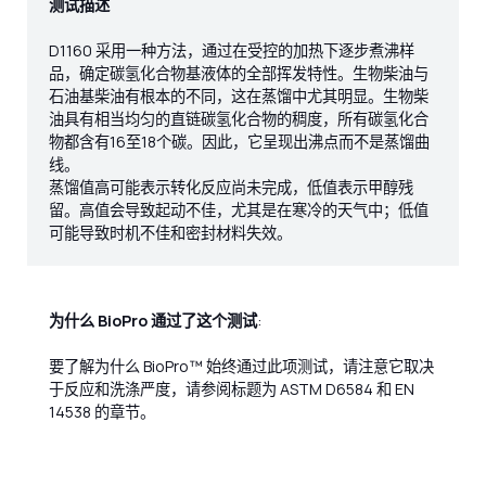
测试描述
D1160 采用一种方法，通过在受控的加热下逐步煮沸样
品，确定碳氢化合物基液体的全部挥发特性。生物柴油与
石油基柴油有根本的不同，这在蒸馏中尤其明显。生物柴
油具有相当均匀的直链碳氢化合物的稠度，所有碳氢化合
物都含有16至18个碳。因此，它呈现出沸点而不是蒸馏曲
线。
蒸馏值高可能表示转化反应尚未完成，低值表示甲醇残
留。高值会导致起动不佳，尤其是在寒冷的天气中；低值
可能导致时机不佳和密封材料失效。
为什么 BioPro 通过了这个测试
:
要了解为什么 BioPro™ 始终通过此项测试，请注意它取决
于反应和洗涤严度，请参阅标题为 ASTM D6584 和 EN
14538 的章节。